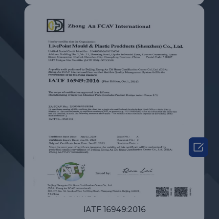

IATF 16949:2016