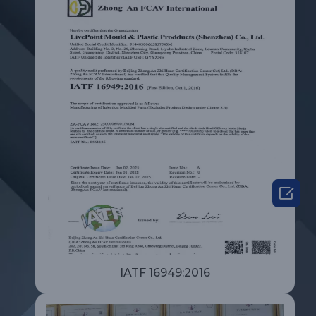

IATF 16949:2016