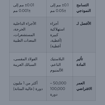
التسامح
±0.1 مم إلى
±0.01 مم إلى
النموذجي
±0.05 مم
±0.001 مم
الأفضل لـ
أجزاء
الأجزاء الداخلية
استهلاكية
الحرجة،
كبيرة
المستشعرات،
(أغطية،
المعدات الطبية
أغطية)
تأثير
البلاستيك
الفولاذ المقسى،
المادة
الناعم،
السبائك الغريبة
الألمنيوم
العمر
50,000 –
أكثر من 1 مليون
الافتراضي
100,000
دورة (عالية المتانة)
دورة