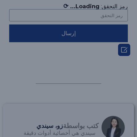
⟳
رمز التحقق:
Loading...
إرسال

كتب بواسطة
زو، سيندي
سيندي هي أخصائية أدوات دقيقة