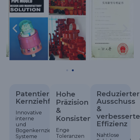
Patentierte
Reduzierter
Hohe
Kernziehformtechnologien
Ausschuss
Präzision
&
&
Innovative
verbesserte
Konsistenz
interne
Effizienz
und
Enge
Bogenkernzieh-
Nahtlose
Toleranzen
Systeme