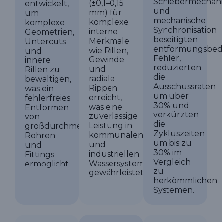
Schiebermechan
(±0,1–0,15
entwickelt,
und
mm) für
um
mechanische
komplexe
komplexe
Synchronisation
interne
Geometrien,
beseitigten
Merkmale
Untercuts
entformungsbed
wie Rillen,
und
Fehler,
Gewinde
innere
reduzierten
und
Rillen zu
die
radiale
bewältigen,
Ausschussraten
Rippen
was ein
um über
erreicht,
fehlerfreies
30% und
was eine
Entformen
verkürzten
zuverlässige
von
die
Leistung in
großdurchmesserigen
Zykluszeiten
kommunalen
Rohren
um bis zu
und
und
30% im
industriellen
Fittings
Vergleich
Wassersystemen
ermöglicht.
zu
gewährleistet.
herkömmlichen
Systemen.