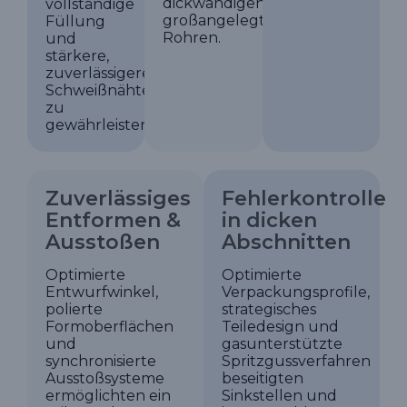
dickwandigen,
vollständige
großangelegten
Füllung
Rohren.
und
stärkere,
zuverlässigere
Schweißnähte
zu
gewährleisten.
Zuverlässiges
Fehlerkontrolle
Entformen &
in dicken
Ausstoßen
Abschnitten
Optimierte
Optimierte
Entwurfwinkel,
Verpackungsprofile,
polierte
strategisches
Formoberflächen
Teiledesign und
und
gasunterstützte
synchronisierte
Spritzgussverfahren
Ausstoßsysteme
beseitigten
ermöglichten ein
Sinkstellen und