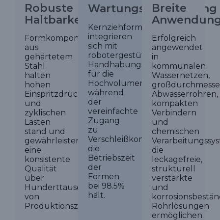
Robuste
Breite
Wartungsoptimierung
Haltbarkeit
Anwendun
Kernziehformen
integrieren
Formkomponenten
Erfolgreich
sich mit
aus
angewendet
robotergestützten
gehärtetem
in
Handhabungssystemen
Stahl
kommunalen
für die
halten
Wassernetzen,
Hochvolumenproduktion,
hohen
großdurchmesse
während
Einspritzdrücken
Abwasserrohren,
der
und
kompakten
vereinfachte
zyklischen
Verbindern
Zugang
Lasten
und
zu
stand und
chemischen
Verschleißkomponenten
gewährleisten
Verarbeitungssy
die
eine
die
Betriebszeit
konsistente
leckagefreie,
der
Qualität
strukturell
Formen
über
verstärkte
bei 98.5%
Hunderttausende
und
hält.
von
korrosionsbestän
Produktionszyklen.
Rohrlösungen
ermöglichen.