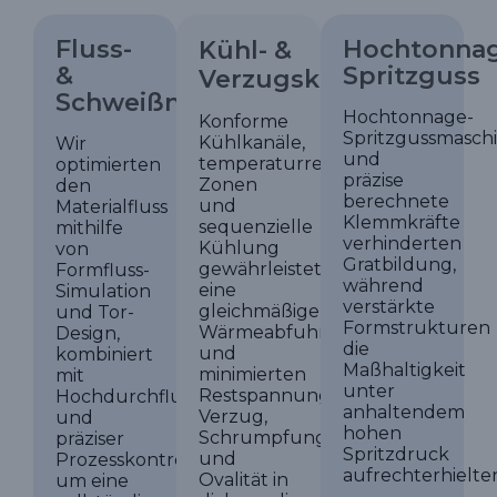
Fluss-
Hochtonnag
Kühl- &
&
Spritzguss
Verzugskontrolle
Schweißnahtkontrolle
Hochtonnage-
Konforme
Spritzgussmasch
Kühlkanäle,
Wir
und
temperaturregulierende
optimierten
präzise
Zonen
den
berechnete
und
Materialfluss
Klemmkräfte
sequenzielle
mithilfe
verhinderten
Kühlung
von
Gratbildung,
gewährleisteten
Formfluss-
während
eine
Simulation
verstärkte
gleichmäßige
und Tor-
Formstrukturen
Wärmeabfuhr
Design,
die
und
kombiniert
Maßhaltigkeit
minimierten
mit
unter
Restspannungen,
Hochdurchflussmaterialien
anhaltendem
Verzug,
und
hohen
Schrumpfung
präziser
Spritzdruck
und
Prozesskontrolle,
aufrechterhielte
Ovalität in
um eine