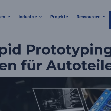
t:
Rapid Prot
gen
Industrie
Projekte
Ressourcen
men
pid Prototypin
 für Autoteile