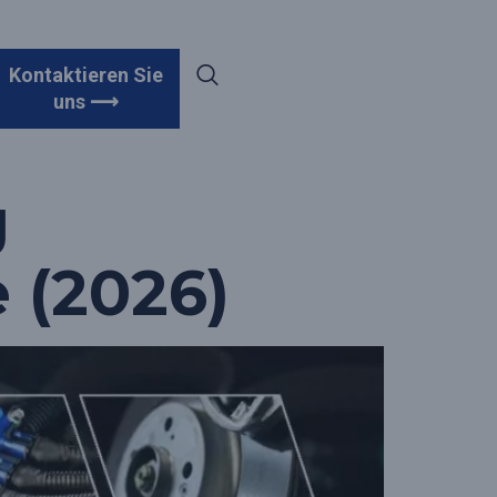
otyping-
Kontaktieren Sie
uns ⟶
g
 (2026)