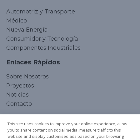
Automotriz y Transporte
Médico
Nueva Energía
Consumidor y Tecnología
Componentes Industriales
Enlaces Rápidos
Korean
Sobre Nosotros
Japanese
Proyectos
Arabic
Noticias
Russian
Contacto
French
Síguenos
Italian
This site uses cookies to improve your online experience, allow
you to share content on social media, measure traffic to this
German
website and display customised ads based on your browsing