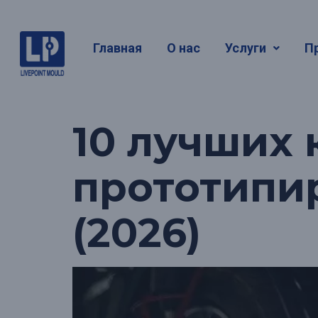
Метка:
ко
Главная
О нас
Услуги
П
прототип
10 лучших
прототипи
(2026)