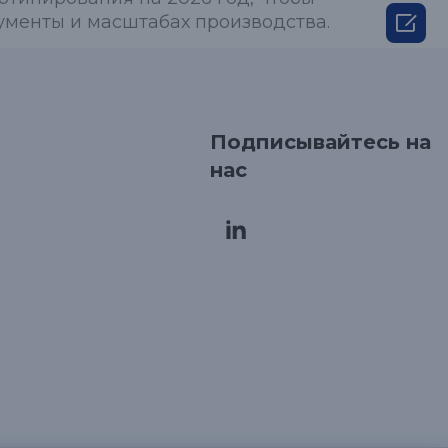

рументы и масштабах производства.
Подписывайтесь на
нас
Korean
Japanese
Arabic
French
Spanish
Italian
German
Chinese