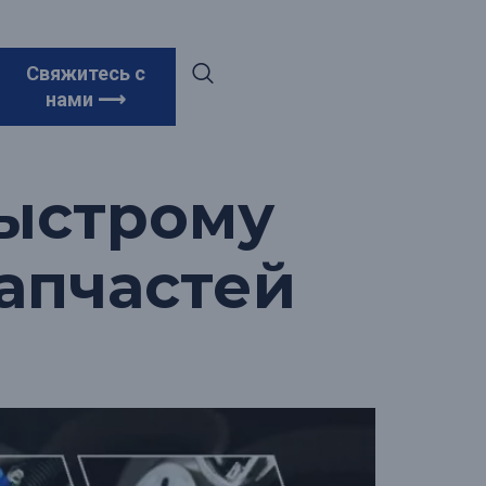
ыстрому
Свяжитесь с
нами ⟶
быстрому
апчастей