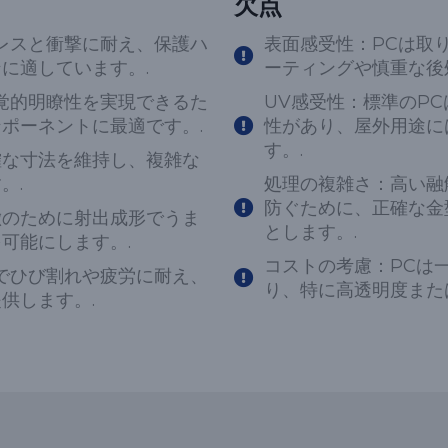
欠点
レスと衝撃に耐え、保護ハ
表面感受性：PCは取
に適しています。.
ーティングや慎重な後
覚的明瞭性を実現できるた
UV感受性：標準のP
ポーネントに最適です。.
性があり、屋外用途に
す。.
確な寸法を維持し、複雑な
。.
処理の複雑さ：高い融
防ぐために、正確な金
徴のために射出成形でうま
とします。.
可能にします。.
コストの考慮：PCは
でひび割れや疲労に耐え、
り、特に高透明度また
供します。.