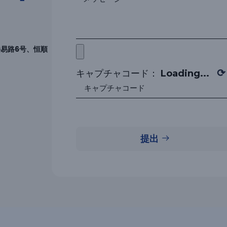
易路6号、恒順
⟳
キャプチャコード：
Loading...
提出