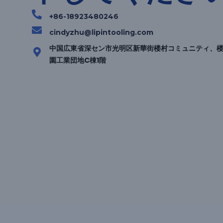
+86-18923480246
cindyzhu@lipintooling.com
中国広東省深セン市光明区新華街楼村コミュニティ、楼
園工業団地C棟1階