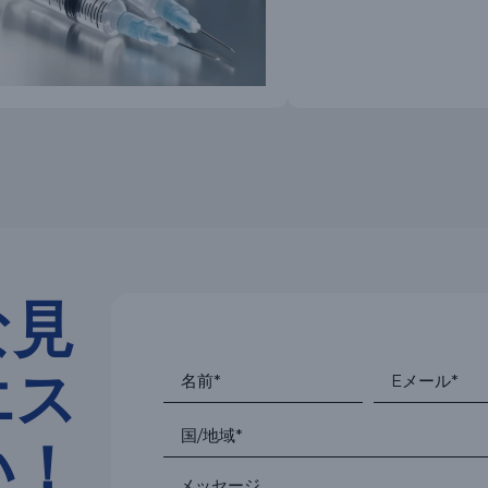
な見
エス
い！