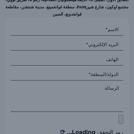
مجتمع لوكون، شارع شينhua، منطقة غوانغمينغ، مدينة شنتشن، مقاطعة
قوانغدونغ، الصين
⟳
رمز التحقق:
Loading...