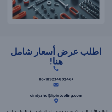
اطلب عرض أسعار شامل
هنا!
+86-18923480246
cindyzhu@lipintooling.com
الطابق الأول، المبنى C، حديقة هينغشونيان الصناعية، رقم 6، طريق لووي،