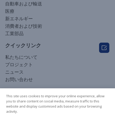
自動車および輸送
医療
新エネルギー
消費者および技術
工業部品
クイックリンク

Korean
私たちについて
Arabic
プロジェクト
Russian
ニュース
French
お問い合わせ
Spanish
フォローしてください
Italian
This site uses cookies to improve your online experience, allow
you to share content on social media, measure traffic to this
German
website and display customised ads based on your browsing
Chinese
activity.