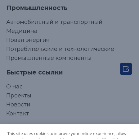
Промышленность
Автомобильный и транспортный
Медицина
Новая энергия
Потребительские и технологические
Промышленные компоненты

Быстрые ссылки
Korean
О нас
Japanese
Проекты
Arabic
Новости
French
Контакт
Spanish
Подписывайтесь на нас
Italian
This site uses cookies to improve your online experience, allow