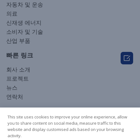
자동차 및 운송
의료
신재생 에너지
소비자 및 기술
산업 부품
빠른 링크

Japanese
회사 소개
Arabic
프로젝트
Russian
뉴스
French
연락처
Spanish
우리를 팔로우하세요
Italian
This site uses cookies to improve your online experience, allow
you to share content on social media, measure traffic to this
German
website and display customised ads based on your browsing
Chinese
activity.