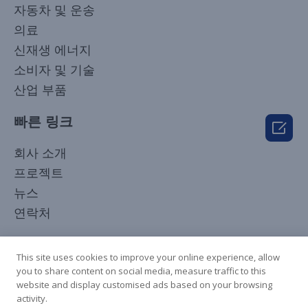
자동차 및 운송
의료
신재생 에너지
소비자 및 기술
산업 부품
빠른 링크

Japanese
회사 소개
Arabic
프로젝트
Russian
뉴스
French
연락처
Spanish
우리를 팔로우하세요
Italian
This site uses cookies to improve your online experience, allow
you to share content on social media, measure traffic to this
German
website and display customised ads based on your browsing
Chinese
activity.