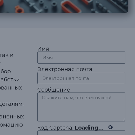
Имя
так и
т
Электронная почта
ыбор
аботки.
ованных
Сообщение
деталям.
раненных
ормацию
⟳
Код Captcha:
Loading...