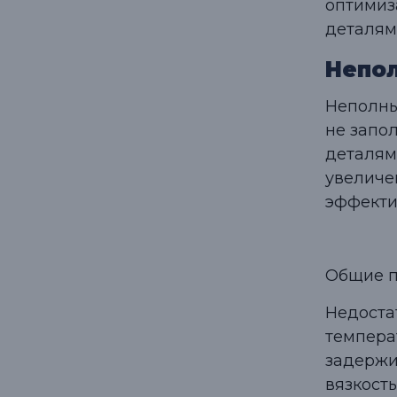
оптимиз
деталям
Непо
Неполны
не запо
деталям
увеличе
эффекти
Общие п
Недоста
темпера
задержи
вязкост