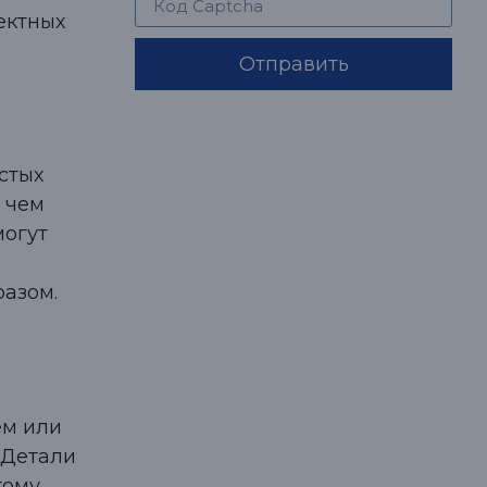
ектных
Отправить
стых
, чем
могут
разом.
ем или
 Детали
тому