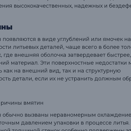
ения высококачественных, надежных и бездеф
.
ины
 появляются в виде углублений или ямочек на
ости литьевых деталей, чаще всего в более тол
х, где внешняя оболочка затвердевает быстрее
ний материал. Эти поверхностные недостатки 
 как на внешний вид, так и на структурную
ость детали, если их не устранить должным об
ричины вмятин
 обычно вызваны неравномерным охлаждени
точным давлением упаковки в процессе литья.
чной толщиной стенок особенно подвержены э