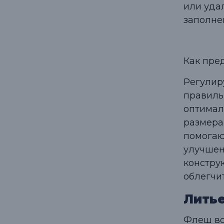
или уда
заполне
Как пре
Регулир
правиль
оптимал
размера
помогаю
улучшен
констру
облегчи
Литье
Флеш во