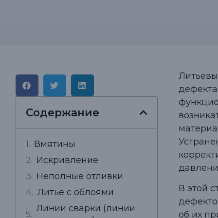
Литьевы
дефекта
функцио
Содержание
возникат
материа
Устране
Вмятины
коррект
Искривление
давлени
Неполные отливки
В этой 
Литье с облоями
дефекто
Линии сварки (линии
об их п