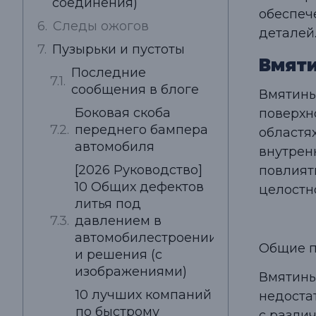
соединения)
обеспеч
Следы ожогов
деталей
Пузырьки и пустоты
Вмят
Последние
сообщения в блоге
Вмятины
Боковая скоба
поверхн
переднего бампера
областя
автомобиля
внутрен
[2026 Руководство]
повлиять
10 Общих дефектов
целостн
литья под
давлением в
автомобилестроении
Общие п
и решения (с
изображениями)
Вмятины
10 лучших компаний
недоста
по быстрому
с разли