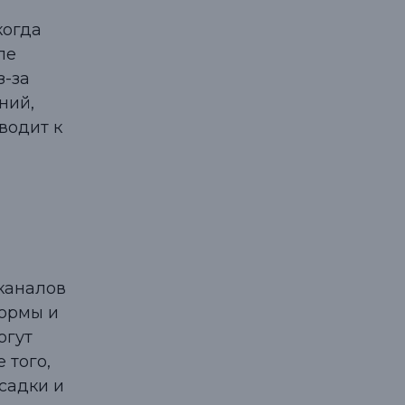
когда
ле
з-за
ний,
водит к
каналов
ормы и
огут
 того,
садки и