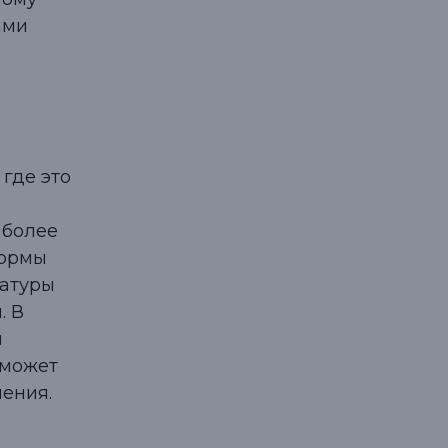
ами
где это
 более
формы
атуры
. В
й
 может
ения.