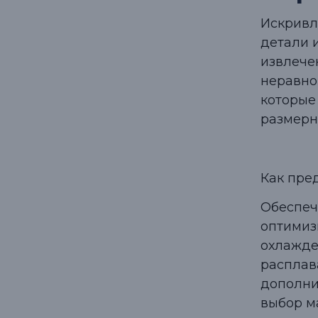
Искривл
детали 
извлече
неравно
которые
размерн
Как пре
Обеспеч
оптимиз
охлажде
расплав
дополни
выбор м