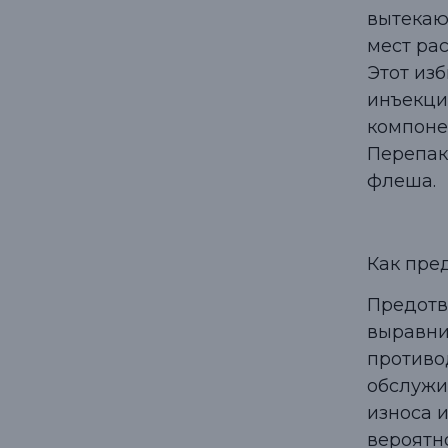
вытекаю
мест ра
Этот из
инъекци
компоне
Перепак
флеша.
Как пре
Предотв
выравни
противо
обслужи
износа 
вероятн