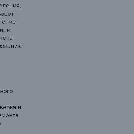
еления,
орот.
вление
 или
нены.
азованию
ного
верка и
емонта
ь