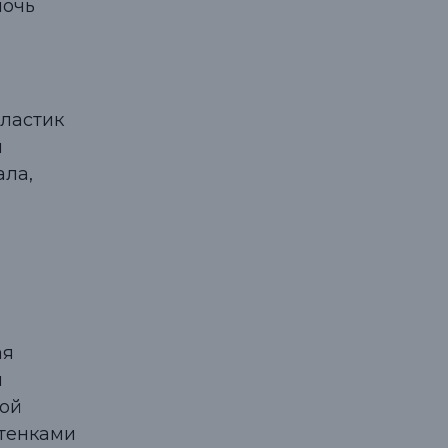
мочь
пластик
м
ала,
ая
я
кой
стенками