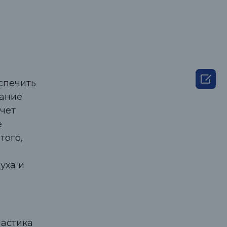

спечить
жание
чет
е
того,
уха и
ластика