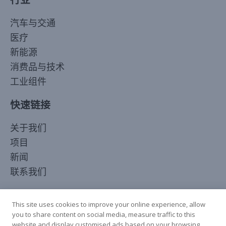
行业
汽车与交通
医疗
新能源
消费品与技术
工业组件
快速链接
Korean
关于我们
Japanese
项目
Arabic
新闻
Russian
联系我们
French
关注我们
Spanish
This site uses cookies to improve your online experience, allow
you to share content on social media, measure traffic to this
Italian
website and display customised ads based on your browsing