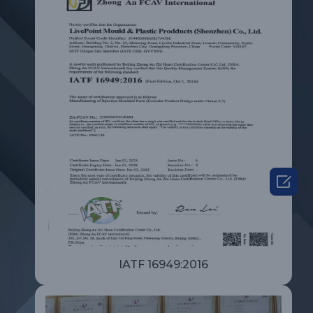

IATF 16949:2016