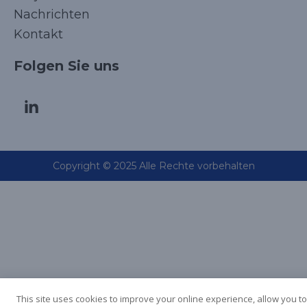
Nachrichten
Kontakt
Folgen Sie uns
Korean
Copyright © 2025 Alle Rechte vorbehalten
Japanese
Arabic
Russian
French
Spanish
This site uses cookies to improve your online experience, allow you to
Italian