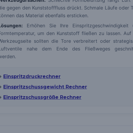
Werkzeugursachen:
Schlechte Formbelüftung fängt Luft 
die gegen den Kunststofffluss drückt. Schmale Läufe oder 
können das Material ebenfalls ersticken.
Lösungen:
Erhöhen Sie Ihre Einspritzgeschwindigkeit 
Formtemperatur, um den Kunststoff fließen zu lassen. Auf
Werkzeugseite sollten die Tore verbreitert oder strategi
Luftventile nahe dem Ende des Fließweges geschnit
werden.
→
Einspritzdruckrechner
→
Einspritzschussgewicht Rechner
→
Einspritzschussgröße Rechner