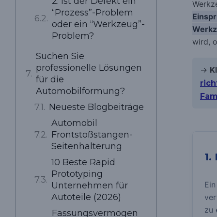
2. Ist der Defekt ein
Werkze
“Prozess”-Problem
Einspr
oder ein “Werkzeug”-
Werkze
Problem?
wird, 
Suchen Sie
professionelle Lösungen
→
K
für die
ric
Automobilformung?
Fam
Neueste Blogbeiträge
Automobil
Frontstoßstangen-
Seitenhalterung
1.
10 Beste Rapid
Prototyping
Ein
Unternehmen für
Autoteile (2026)
ver
zu 
Fassungsvermögen