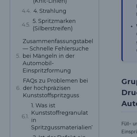
(Knit-Linien)
4. Strahlung
5. Spritzmarken
(Silberstreifen)
Zusammenfassungstabelle
— Schnelle Fehlersuche
bei Mängeln in der
Automobil-
Einspritzformung
Gru
FAQs zu Problemen bei
der hochpräzisen
Dru
Kunststoffspritzguss
Aut
1. Was ist
Kunststoffregranulat
in
Füll- 
Spritzgussmaterialien?
Einspr