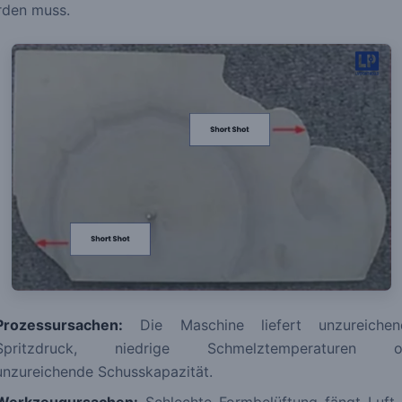
den muss.
Prozessursachen:
Die Maschine liefert unzureichen
Spritzdruck, niedrige Schmelztemperaturen o
unzureichende Schusskapazität.