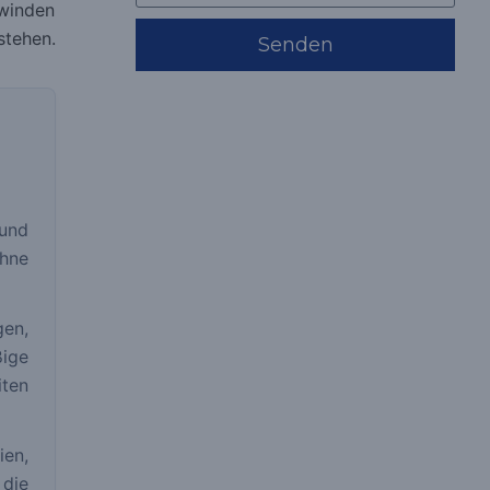
rwinden
stehen.
Senden
 und
hne
en,
ige
iten
ien,
die