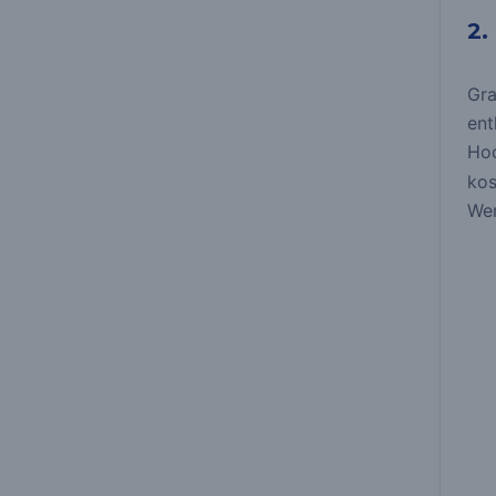
2.
Gra
ent
Ho
kos
Wer