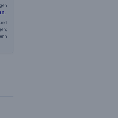
gen
.
en.
und
gen;
wenn