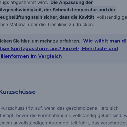
ugs abgestimmt wird.
Die Anpassung der
itzgeschwindigkeit, der Schmelztemperatur und der
ugbelüftung stellt sicher, dass die Kavität
vollständig gef
ohne Material über die Trennlinie zu drücken.
licken Sie hier, um mehr zu erfahren.
:
Wie wählt man di
htige Spritzgussform aus? Einzel-, Mehrfach- und
ilienformen im Vergleich
 Kurzschüsse
 Kurzschuss tritt auf, wenn das geschmolzene Harz sich
festigt, bevor die Formhohlräume vollständig gefüllt sind, 
einem unvollständigen Automobilteil führt, das verschrottet