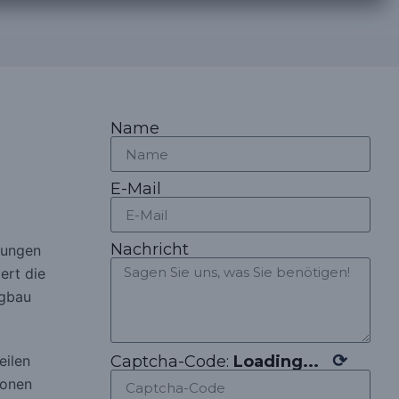
Name
E-Mail
Nachricht
kungen
ert die
ugbau
⟳
Captcha-Code:
Loading...
eilen
ionen