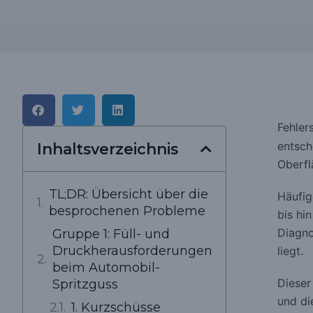
Fehler
entsch
Inhaltsverzeichnis
Oberfl
TL;DR: Übersicht über die
Häufig
besprochenen Probleme
bis hin
Diagno
Gruppe 1: Füll- und
Druckherausforderungen
liegt.
beim Automobil-
Dieser
Spritzguss
und di
1. Kurzschüsse