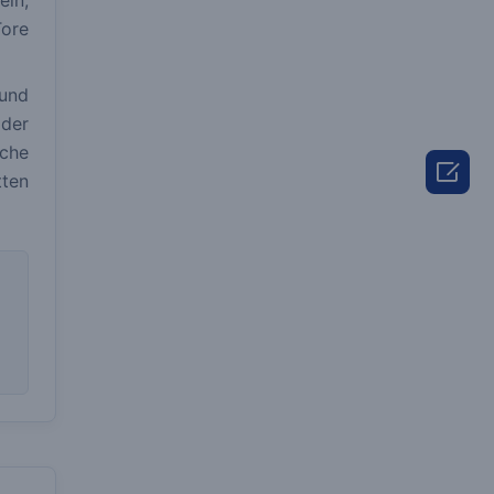
ein,
Tore
und
 der
sche

ten