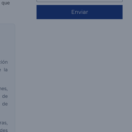
r que
Enviar
ción
e la
nes,
 de
 de
ras,
ades