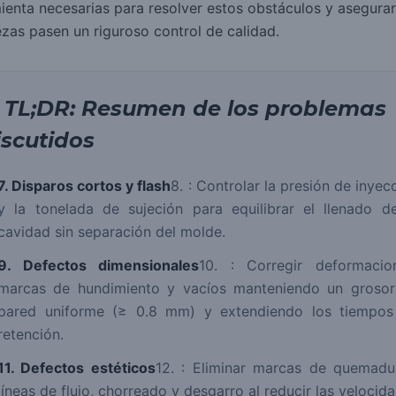
ienta necesarias para resolver estos obstáculos y asegura
ezas pasen un riguroso control de calidad.
. TL;DR: Resumen de los problemas
iscutidos
7. Disparos cortos y flash
8. : Controlar la presión de inyec
y la tonelada de sujeción para equilibrar el llenado d
cavidad sin separación del molde.
9. Defectos dimensionales
10. : Corregir deformacio
marcas de hundimiento y vacíos manteniendo un grosor
pared uniforme (≥ 0.8 mm) y extendiendo los tiempos
retención.
11. Defectos estéticos
12. : Eliminar marcas de quemadu
líneas de flujo, chorreado y desgarro al reducir las velocid