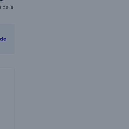
á de la
 de