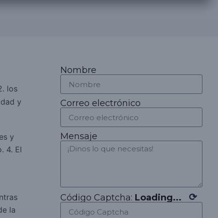
Nombre
. los
idad y
Correo electrónico
Mensaje
es y
o.
4. El
⟳
Código Captcha:
Loading...
ntras
de la