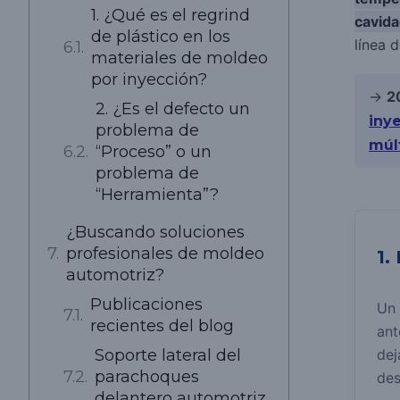
1. ¿Qué es el regrind
cavid
de plástico en los
línea 
materiales de moldeo
por inyección?
→
2
2. ¿Es el defecto un
iny
problema de
múl
“Proceso” o un
problema de
“Herramienta”?
¿Buscando soluciones
profesionales de moldeo
1.
automotriz?
Publicaciones
Un 
recientes del blog
ant
dej
Soporte lateral del
parachoques
de
delantero automotriz