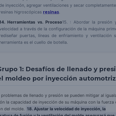
de inyección, agregar ventilaciones y secar completamente
resinas higroscópicas
.
resinas
14. Herramientas vs. Proceso
15. : Abordar la presión 
velocidad a través de la configuración de la máquina prim
rediseñar puertas, líneas de enfriamiento y ventilación s
herramienta es el cuello de botella.
Grupo 1: Desafíos de llenado y pres
el moldeo por inyección automotriz
s problemas de llenado y presión se pueden mitigar al igual
ión la capacidad de inyección de su máquina con la fuerza
ón del molde.
18. Ajustar la velocidad de inyección, la
atura de fusión y la ventilación del molde asegurará que 