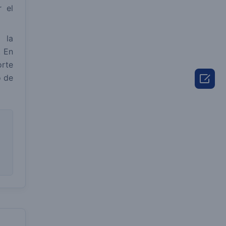
 el
 la
. En
orte

o de