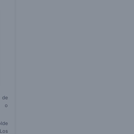
 de
s o
lde
 Los