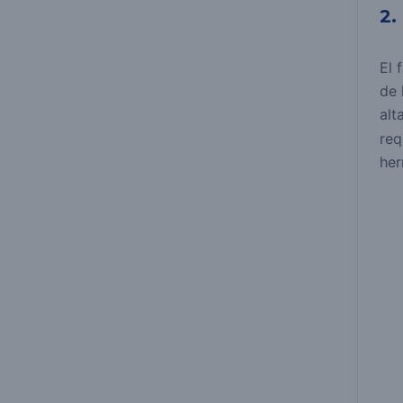
2.
El 
de 
alt
req
her