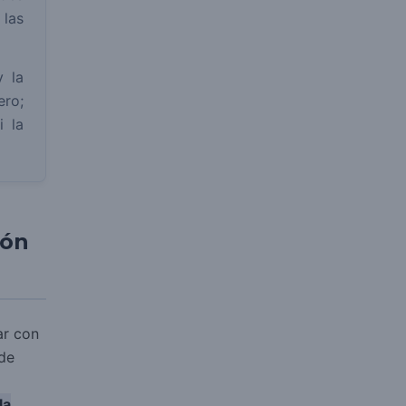
 las
y la
ero;
i la
ión
ar con
 de
la