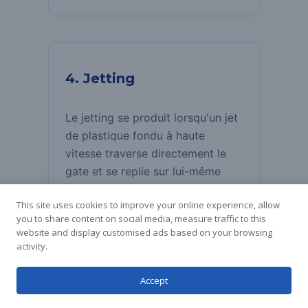
4. Jetting
Korean
Japanese
Le jetting se produit lorsqu'un jet
Arabic
de plastique fondu à haute
vitesse traverse directement le
Russian
gate et se replie sur lui-même
Spanish
comme un serpent.
Cela crée un
Italian
This site uses cookies to improve your online experience, allow
motif d'écoulement affaibli et très
you to share content on social media, measure traffic to this
German
visible.
website and display customised ads based on your browsing
Chinese
activity.
English
Accept
French