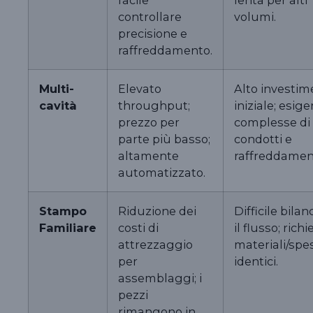
controllare
volumi.
precisione e
raffreddamento.
Multi-
Elevato
Alto investim
cavità
throughput;
iniziale; esig
prezzo per
complesse di
parte più basso;
condotti e
altamente
raffreddamen
automatizzato.
Stampo
Riduzione dei
Difficile bilan
Familiare
costi di
il flusso; rich
attrezzaggio
materiali/spe
per
identici.
assemblaggi; i
pezzi
rimangono in