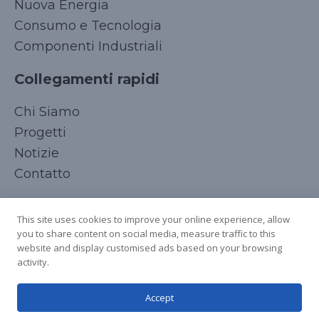
Nuova Energia
Consumo e Tecnologia
Componenti Industriali
Collegamenti rapidi
Korean
Chi Siamo
Japanese
Progetti
Arabic
Notizie
Russian
Contatto
French
Seguici
Spanish
This site uses cookies to improve your online experience, allow
you to share content on social media, measure traffic to this
German
website and display customised ads based on your browsing
Chinese
activity.
English
Accept
Italian
Copyright © 2025 Tutti i diritti riservati