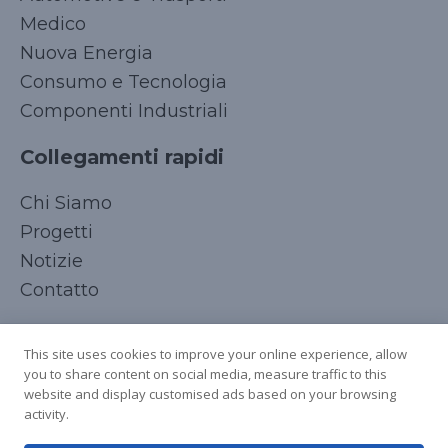
Medico
Nuova Energia
Consumo e Tecnologia
Componenti Industriali
Collegamenti rapidi
Korean
Chi Siamo
Japanese
Progetti
Arabic
Notizie
Russian
Contatto
French
Seguici
Spanish
This site uses cookies to improve your online experience, allow
you to share content on social media, measure traffic to this
German
website and display customised ads based on your browsing
Chinese
activity.
English