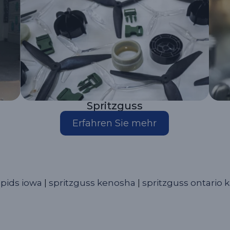
Spritzguss
Erfahren Sie mehr
apids iowa
|
spritzguss kenosha
|
spritzguss ontario 