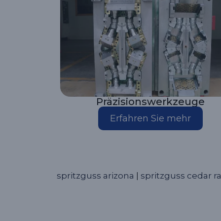
Präzisionswerkzeuge
Erfahren Sie mehr
spritzguss arizona
|
spritzguss cedar r