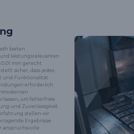
ung
yadh bieten
und leistungsrelevanten
±0,01 mm gerecht
ellt sicher, dass jedes
ät und Funktionalität
endungen erforderlich
ochmodernen
lassen, um fehlerfreie
stung und Zuverlässigkeit
rfahrung stellen wir
vorragende Ergebnisse
r anspruchsvolle