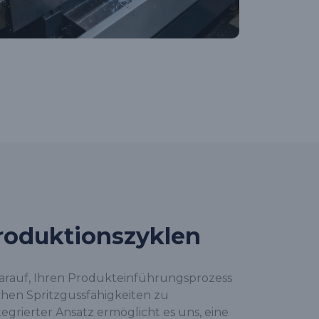
Produktionszyklen
arauf, Ihren Produkteinführungsprozess
ichen Spritzgussfähigkeiten zu
egrierter Ansatz ermöglicht es uns, eine