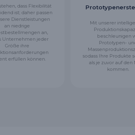
tehen, dass Flexibilität
Prototypenerste
idend ist; daher passen
nsere Dienstleistungen
Mit unserer intellig
an niedrige
Produktionskapaz
stbestellmengen an,
beschleunigen w
s Unternehmen jeder
Prototypen- un
Größe ihre
Massenproduktionsz
ktionsanforderungen
sodass Ihre Produkte s
ient erfüllen können.
als je zuvor auf den
kommen.