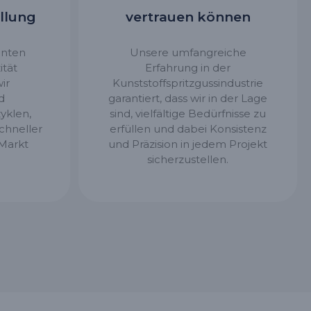
llung
vertrauen können
enten
Unsere umfangreiche
ität
Erfahrung in der
ir
Kunststoffspritzgussindustrie
d
garantiert, dass wir in der Lage
yklen,
sind, vielfältige Bedürfnisse zu
chneller
erfüllen und dabei Konsistenz
 Markt
und Präzision in jedem Projekt
sicherzustellen.