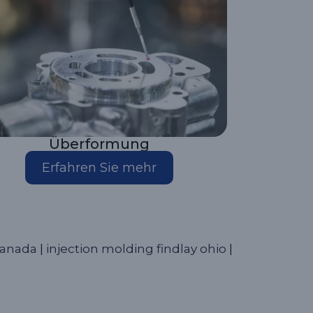
Überformung
Erfahren Sie mehr
kanada
|
injection molding findlay ohio
|