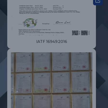

IATF 16949:2016