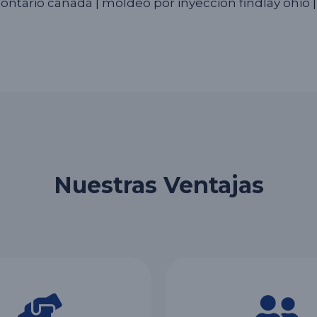
ontario canadá
|
moldeo por inyección findlay ohio
|
Nuestras Ventajas