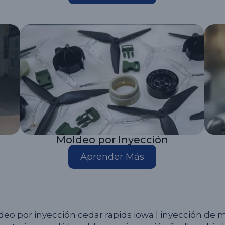
Moldeo por Inyección
Aprender Más
eo por inyección cedar rapids iowa
|
inyección de 