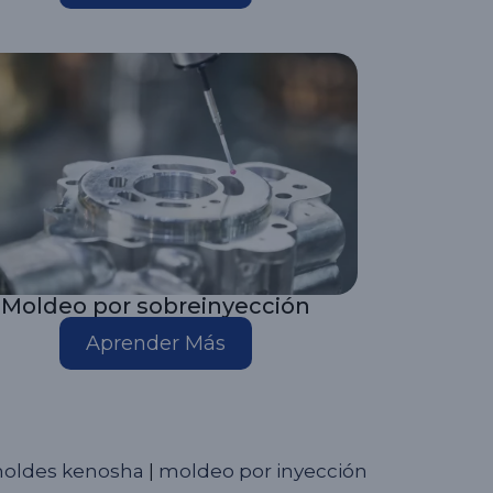
Moldeo por sobreinyección
Aprender Más
moldes kenosha
|
moldeo por inyección