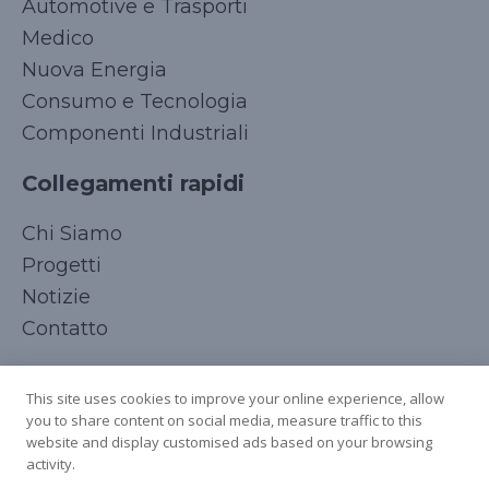
Automotive e Trasporti
Medico
Nuova Energia
Consumo e Tecnologia
Componenti Industriali
Collegamenti rapidi
Korean
Chi Siamo
Japanese
Progetti
Arabic
Notizie
Russian
Contatto
French
Seguici
Spanish
This site uses cookies to improve your online experience, allow
you to share content on social media, measure traffic to this
German
website and display customised ads based on your browsing
Chinese
activity.