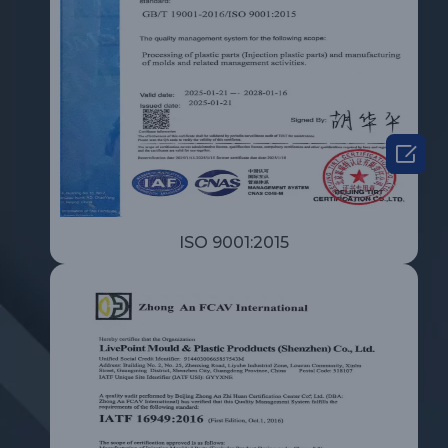

ISO 9001:2015