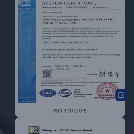

ISO 9001:2015