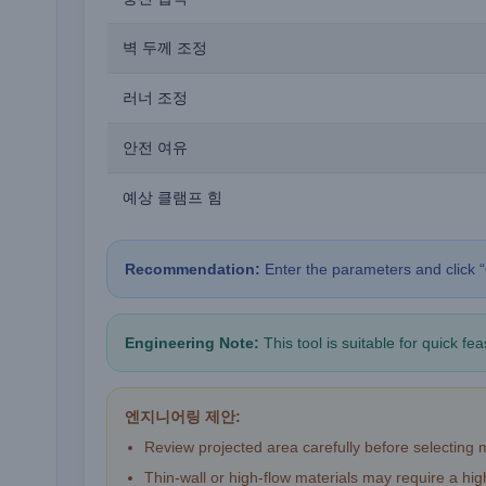
벽 두께 조정
러너 조정
안전 여유
예상 클램프 힘
Recommendation:
Enter the parameters and click “
Engineering Note:
This tool is suitable for quick f
엔지니어링 제안:
Review projected area carefully before selecting
Thin-wall or high-flow materials may require a hi