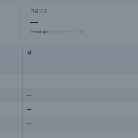
위험 수준
—
Result updates after calculation.
값
—
—
—
—
—
—