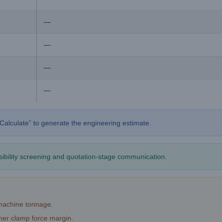
—
—
—
—
Calculate” to generate the engineering estimate.
easibility screening and quotation-stage communication.
 machine tonnage.
gher clamp force margin.