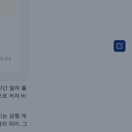

 및 공정
약간 열려 플
으로 커져 비
이는 금형 계
의 의미, 그