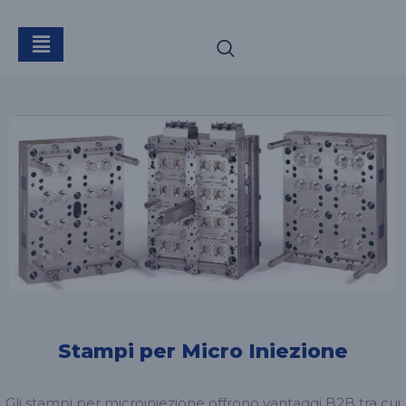
Stampi per Micro Iniezione
Gli stampi per microiniezione offrono vantaggi B2B tra cui