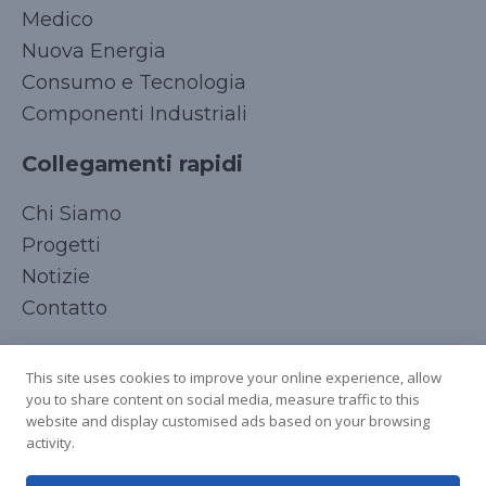
Medico
Nuova Energia
Consumo e Tecnologia
Componenti Industriali
Collegamenti rapidi
Korean
Chi Siamo
Japanese
Progetti
Arabic
Notizie
Russian
Contatto
French
Seguici
Spanish
This site uses cookies to improve your online experience, allow
you to share content on social media, measure traffic to this
German
website and display customised ads based on your browsing
Chinese
activity.
English