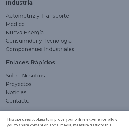
Industria
Automotriz y Transporte
Médico
Nueva Energía
Consumidor y Tecnología
Componentes Industriales
Enlaces Rápidos
Korean
Sobre Nosotros
Japanese
Proyectos
Arabic
Noticias
Russian
Contacto
French
Síguenos
Italian
This site uses cookies to improve your online experience, allow
you to share content on social media, measure traffic to this
German